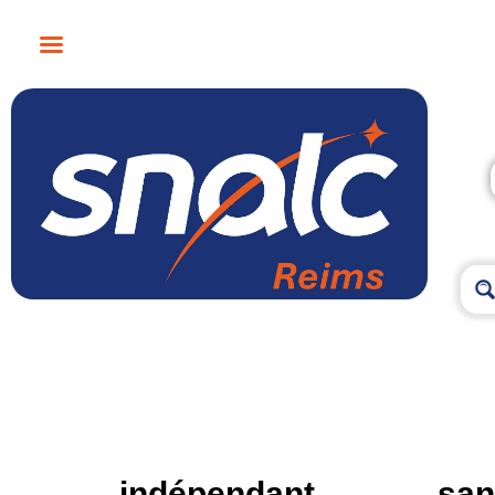
indépendant
san