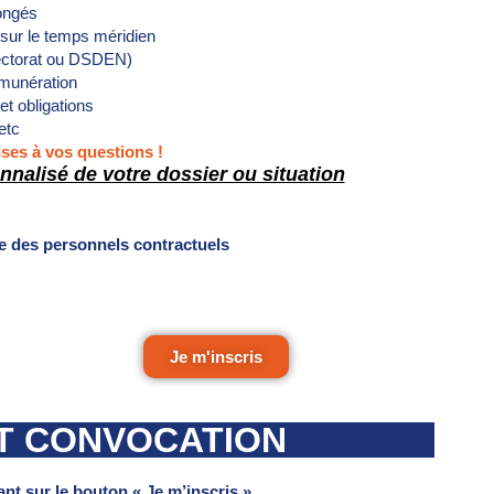
ngés
ur le temps méridien
rectorat ou DSDEN)
émunération
et obligations
etc
nses à vos questions !
nalisé de votre dossier ou situation
e des personnels contractuels
Je m'inscris
ET CONVOCATION
ant sur le bouton « Je m’inscris ».