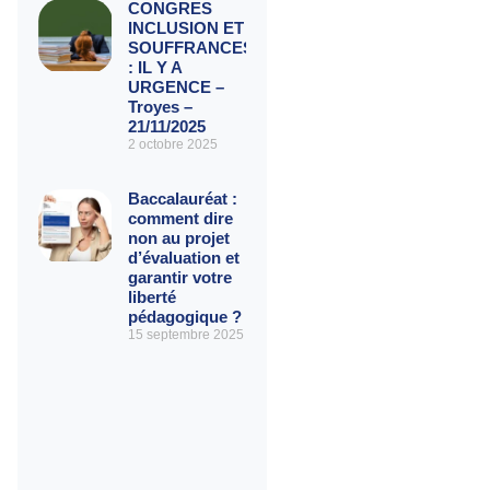
CONGRES
INCLUSION ET
SOUFFRANCES
: IL Y A
URGENCE –
Troyes –
21/11/2025
2 octobre 2025
Baccalauréat :
comment dire
non au projet
d’évaluation et
garantir votre
liberté
pédagogique ?
15 septembre 2025