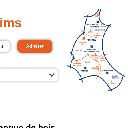
ims
Adhérer
nt
angue de bois