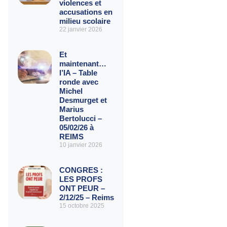
violences et
accusations en
milieu scolaire
22 janvier 2026
Et
maintenant…
l’IA – Table
ronde avec
Michel
Desmurget et
Marius
Bertolucci –
05/02/26 à
REIMS
10 janvier 2026
CONGRES :
LES PROFS
ONT PEUR –
2/12/25 – Reims
15 octobre 2025