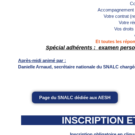
Co
Accompagnement s
Votre contrat (
Votre r
Vos droits 
Et toutes les répo
Spécial adhérents : examen person
Après-midi animé par :
Danielle Arnaud,
secrétaire nationale du SNALC
chargé
Page du SNALC dédiée aux AESH
INSCRIPTION 
Inscription obligatoire en cliqu