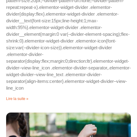
pattern-size:20px;–divider-pattern-url:none;–divider-pattern-
repeat:repeat-x}.elementor-widget-divider .elementor-
divider{display:flex}.elementor-widget-divider .elementor-
divider__text{font-size:15px;line-height:1;max-
width:95%}.elementor-widget-divider .elementor-
divider__element{margin:0 var(–divider-element-spacing);flex-
shrink:0}.elementor-widget-divider .elementor-icon{font-
size:var(–divider-icon-size)}.elementor-widget-divider
.elementor-divider-
separator{display:flex;margin:0;direction:ltr}.elementor-widget-
divider–view-line_icon .elementor-divider-separator,.elementor-
widget-divider–view-line_text .elementor-divider-
separator{align-items:center}.elementor-widget-divider–view-
line_icon
Lire la suite »