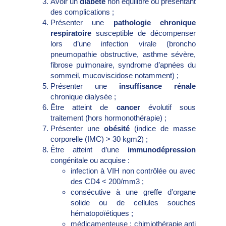
Avoir un
diabète
non équilibré ou présentant
des complications ;
Présenter une
pathologie chronique
respiratoire
susceptible de décompenser
lors d’une infection virale (broncho
pneumopathie obstructive, asthme sévère,
fibrose pulmonaire, syndrome d’apnées du
sommeil, mucoviscidose notamment) ;
Présenter une
insuffisance rénale
chronique dialysée ;
Être atteint de
cancer
évolutif sous
traitement (hors hormonothérapie) ;
Présenter une
obésité
(indice de masse
corporelle (IMC) > 30 kgm2) ;
Être atteint d’une
immunodépression
congénitale ou acquise :
infection à VIH non contrôlée ou avec
des CD4 < 200/mm3 ;
consécutive à une greffe d’organe
solide ou de cellules souches
hématopoïétiques ;
médicamenteuse : chimiothérapie anti