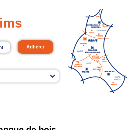
ims
Adhérer
nt
angue de bois