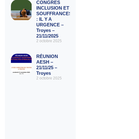
CONGRES
INCLUSION ET
SOUFFRANCES
: IL Y A
URGENCE –
Troyes –
21/11/2025
2 octobre 2025
RÉUNION
AESH –
21/11/25 –
Troyes
2 octobre 2025