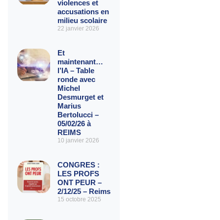
violences et
accusations en
milieu scolaire
22 janvier 2026
Et
maintenant…
l’IA – Table
ronde avec
Michel
Desmurget et
Marius
Bertolucci –
05/02/26 à
REIMS
10 janvier 2026
CONGRES :
LES PROFS
ONT PEUR –
2/12/25 – Reims
15 octobre 2025