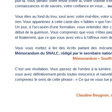
jour-là, vous perdez votre envie d’être là, votre volonté d
connaissances et de savoirs, votre confiance en vous…
su
Vous êtes au fond du trou, seul avec votre mal-être, votre
rien. Vous appartenez à cette caste des « faibles » que l’on
Un jour, à l’occasion d’une formation, vous entendez des col
début de la guérison. Vous comprenez que vous n’êtes pas 
et finalement, que ce que vous avez vécu à l’affreux nom d
Vous vous mettez à lire des écrits parlant des mécani
Mémorandum du SNALC, rédigé par le secrétaire nation
Mémorandum « Souffra
C’est une révélation. Vous passez de l’ombre à la lumière.
vous avez définitivement perdu toutes innocence et naïvet
comprenez le sens de cette phrase : « Ce qui ne vous tue pa
Claudine Beugnon, 