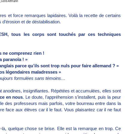
_Gerd Altmann
res et force remarques lapidaires. Voilà la recette de certains
d’érosion et de déstabilisation.
, AESH, tous les corps sont touchés par ces techniques
s ne comprenez rien !
a paranoïa ! »
nglais parce qu’ils sont trop nuls pour faire allemand ? »
os légendaires maladresses »
 toujours formulées sans témoins…
anodines, insignifiantes. Répétées et accumulées, elles sont
nce en nous
. Le doute, l’appréhension s’installent, puis la peur
 salle des professeurs mais parfois, votre bourreau entre dans la
 face aux élèves car il le faut. Vous plaisantez car il ne faut
-là, quelque chose se brise. Elle est la remarque en trop. Ce