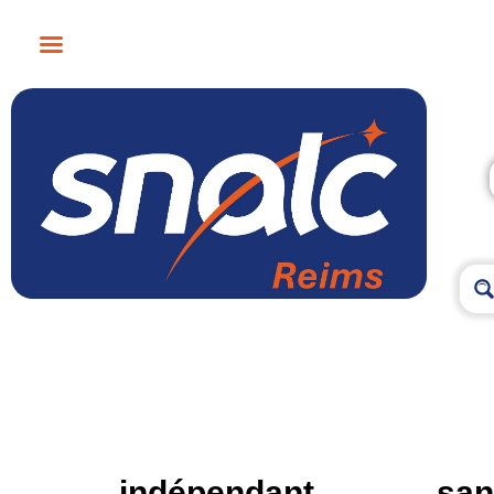
indépendant
san